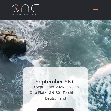
Video-
Player
September SNC
19 September, 2026
-
Joseph-
Otto-Platz 18 91301 Forchheim,
Deutschland