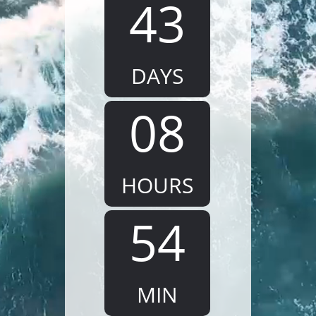
43
DAYS
08
HOURS
54
MIN