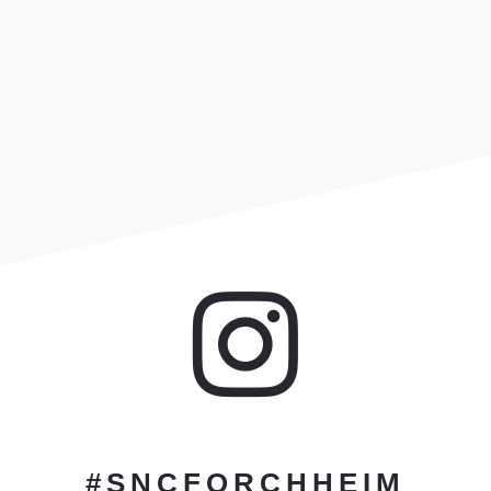

#SN
CFO
RCH
HE
IM